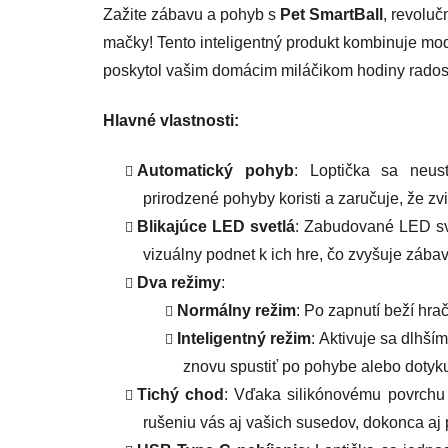
Zažite zábavu a pohyb s
Pet SmartBall
, revolu
mačky! Tento inteligentný produkt kombinuje m
poskytol vašim domácim miláčikom hodiny radosti 
Hlavné vlastnosti:
Automatický pohyb
: Loptička sa neus
prirodzené pohyby koristi a zaručuje, že zv
Blikajúce LED svetlá
: Zabudované LED sve
vizuálny podnet k ich hre, čo zvyšuje zábav
Dva režimy
:
Normálny režim
: Po zapnutí beží hra
Inteligentný režim
: Aktivuje sa dlhší
znovu spustiť po pohybe alebo dotyk
Tichý chod
: Vďaka silikónovému povrchu 
rušeniu vás aj vašich susedov, dokonca aj p