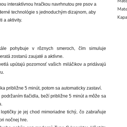
Mate
čnou interaktívnou hračkou navrhnutou pre psov a
Mate
oderné technológie s jednoduchým dizajnom, aby
Kapa
a aktivity.
tále pohybuje v rôznych smeroch, čím simuluje
ieratá zostanú zaujaté a aktívne.
tlá upútajú pozornosť vašich miláčikov a pridávajú
u.
čka približne 5 minút, potom sa automaticky zastaví.
m podržaním tlačidla, beží približne 5 minút a môže sa
u.
loptičky je jej chod mimoriadne tichý, čo zabraňuje
ri nočnej hre.