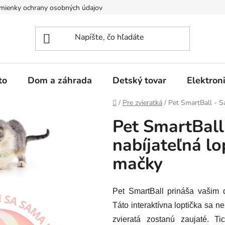
mienky ochrany osobných údajov
Kontakty
to
Dom a záhrada
Detský tovar
Elektron
Domov
/
Pre zvieratká
/
Pet SmartBall - S
Pet SmartBal
nabíjateľná lo
mačky
Pet SmartBall prináša vašim
Táto interaktívna loptička sa n
zvieratá zostanú zaujaté. 