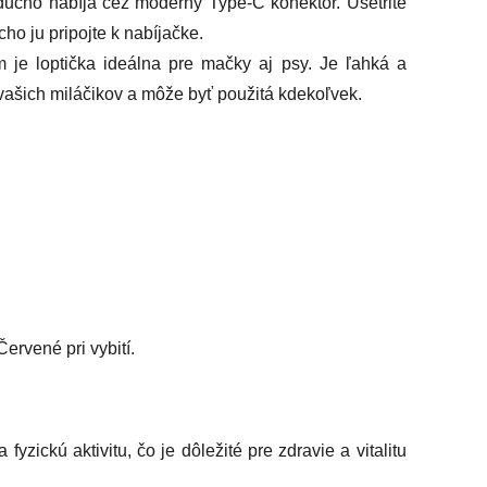
ducho nabíja cez moderný Type-C konektor. Ušetrite
ho ju pripojte k nabíjačke.
 je loptička ideálna pre mačky aj psy. Je ľahká a
vašich miláčikov a môže byť použitá kdekoľvek.
ervené pri vybití.
fyzickú aktivitu, čo je dôležité pre zdravie a vitalitu