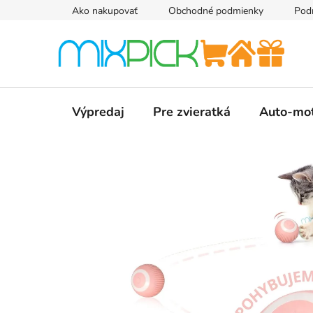
Prejsť
Ako nakupovať
Obchodné podmienky
Pod
na
obsah
Výpredaj
Pre zvieratká
Auto-mo