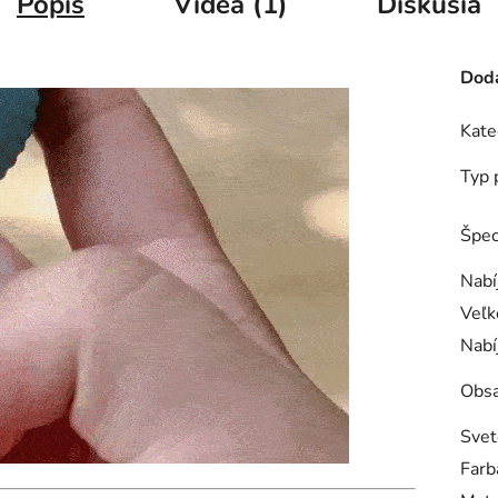
Popis
Videá (1)
Diskusia
Doda
Kate
Typ 
Špec
Nabí
Veľk
Nabí
Obsa
Svet
Farb