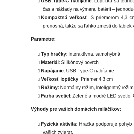
USB Type-C nabíjanie
: Loptička sa jedno
čas a náklady na výmenu batérií – jednoduc
Kompaktná veľkosť
: S priemerom 4,3 cm
prenosná, takže sa ľahko zmestí do labiek 
Parametre:
Typ hračky
: Interaktívna, samohybná
Materiál
: Silikónový povrch
Napájanie
: USB Type-C nabíjanie
Veľkosť loptičky
: Priemer 4,3 cm
Režimy
: Normálny režim, Inteligentný režim
Farba svetiel
: Zelené a modré LED svetlo. Č
Výhody pre vašich domácich miláčikov:
Fyzická aktivita
: Hračka podporuje pohyb a 
vašich zvierat.