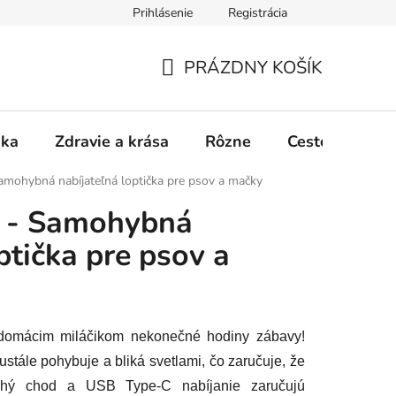
Prihlásenie
Registrácia
PRÁZDNY KOŠÍK
NÁKUPNÝ
KOŠÍK
ika
Zdravie a krása
Rôzne
Cestovanie
amohybná nabíjateľná loptička pre psov a mačky
l - Samohybná
ptička pre psov a
 domácim miláčikom nekonečné hodiny zábavy!
eustále pohybuje a bliká svetlami, čo zaručuje, že
Tichý chod a USB Type-C nabíjanie zaručujú