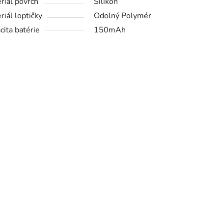
riál povrch
Silikón
riál loptičky
Odolný Polymér
cita batérie
150mAh