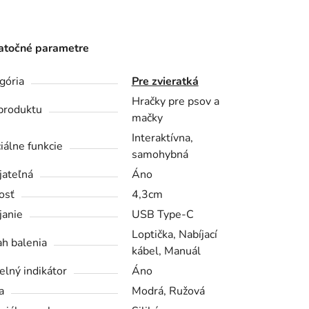
točné parametre
gória
Pre zvieratká
Hračky pre psov a
produktu
mačky
Interaktívna,
iálne funkcie
samohybná
jateľná
Áno
osť
4,3cm
janie
USB Type-C
Loptička, Nabíjací
h balenia
kábel, Manuál
elný indikátor
Áno
a
Modrá, Ružová