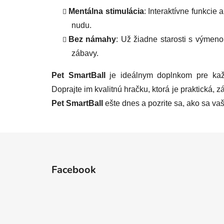
Mentálna stimulácia
: Interaktívne funkcie 
nudu.
Bez námahy
: Už žiadne starosti s výmeno
zábavy.
Pet SmartBall
je ideálnym doplnkom pre ka
Doprajte im kvalitnú hračku, ktorá je praktická, 
Pet SmartBall
ešte dnes a pozrite sa, ako sa vaši
Z
á
Facebook
p
ä
t
i