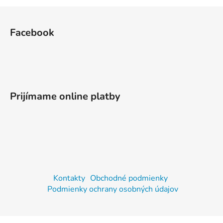
Z
á
Facebook
p
ä
t
i
e
Prijímame online platby
Kontakty
Obchodné podmienky
Podmienky ochrany osobných údajov