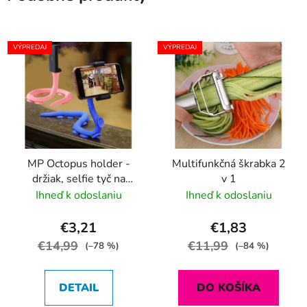
VÝPREDAJ
VÝPREDAJ
MP Octopus holder -
Multifunkčná škrabka 2
držiak, selfie tyč na
v 1
telefón, chapadlo
Ihneď k odoslaniu
Ihneď k odoslaniu
€3,21
€1,83
€14,99
€11,99
(–78 %)
(–84 %)
DETAIL
DO KOŠÍKA