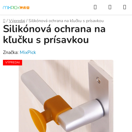
Prejsť
Hľadať
NÁKUP
na
KOŠÍK
obsah
Domov
/
Výpredaj
/
Silikónová ochrana na kľučku s prísavkou
Silikónová ochrana na
kľučku s prísavkou
Značka:
MixPick
VÝPREDAJ