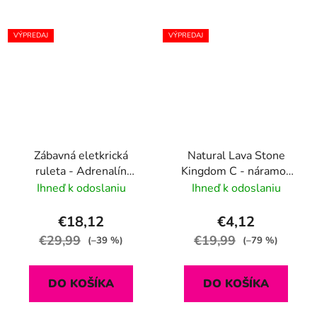
VÝPREDAJ
VÝPREDAJ
Zábavná eletkrická
Natural Lava Stone
ruleta - Adrenalín
Kingdom C - náramok
zaručený ! (14+)
na ruku, set 2ks
Ihneď k odoslaniu
Ihneď k odoslaniu
€18,12
€4,12
€29,99
€19,99
(–39 %)
(–79 %)
DO KOŠÍKA
DO KOŠÍKA