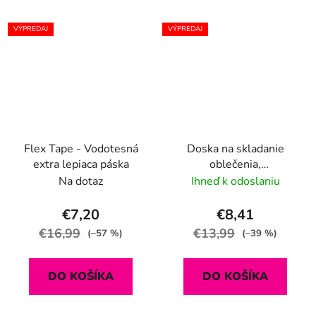
VÝPREDAJ
VÝPREDAJ
Flex Tape - Vodotesná
Doska na skladanie
extra lepiaca páska
oblečenia,
rýchloskladanie
Na dotaz
Ihneď k odoslaniu
€7,20
€8,41
€16,99
€13,99
(–57 %)
(–39 %)
DO KOŠÍKA
DO KOŠÍKA