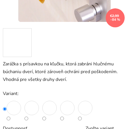
€2,99
–84 %
Zarážka s prísavkou na kľučku, ktorá zabráni hlučnému
búchaniu dverí, ktoré zároveň ochráni pred poškodením.
Vhodná pre všetky druhy
dverí.
Variant:
Dostupnosť
Zvoľte variant