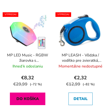
VÝPREDAJ
VÝPREDAJ
MP LED Music - RGBW
MP LEASH - Vôdzka /
žiarovka s
vodítko pre zvieratká,
reproduktorom (E27)
dĺžka 5m, nosnosť 15kg
Ihneď k odoslaniu
Momentálne nedostupné
€8,32
€2,32
€29,99
€12,99
(–72 %)
(–82 %)
DO KOŠÍKA
DETAIL