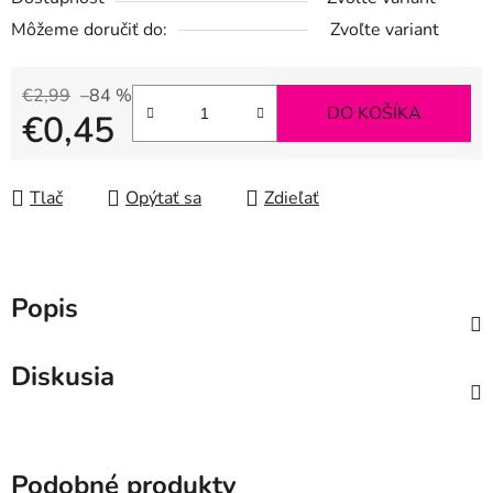
Môžeme doručiť do:
Zvoľte variant
€2,99
–84 %
DO KOŠÍKA
€0,45
Jednotková cena:
Tlač
Opýtať sa
Zdieľať
Popis
Diskusia
Podobné produkty