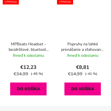
VÝPREDAJ
VÝPREDAJ
MPBeats Headset -
Popruhy na ľahké
bezdrôtové, bluetooth
prenášanie a sťahovanie
slúchadlá s digitálnym
2ks
Ihneď k odoslaniu
Ihneď k odoslaniu
ukazovateľom stavu
nabitia
€12,23
€8,81
€34,99
€14,99
(–65 %)
(–41 %)
DO KOŠÍKA
DO KOŠÍKA
Z