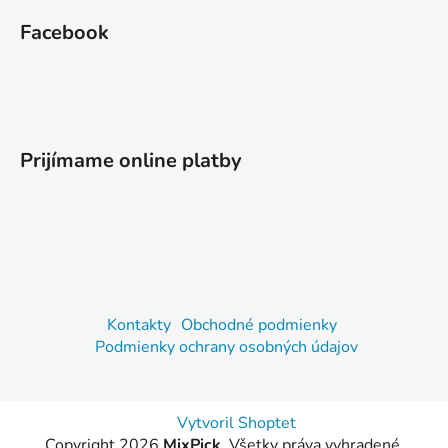
á
Facebook
p
ä
t
i
e
Prijímame online platby
Kontakty
Obchodné podmienky
Podmienky ochrany osobných údajov
Vytvoril Shoptet
Copyright 2026
MixPick
. Všetky práva vyhradené.