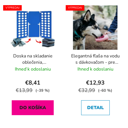
VÝPREDAJ
VÝPREDAJ
Doska na skladanie
Elegantná fľaša na vodu
oblečenia,
s dávkovačom - pre
rýchloskladanie
psov a mačky (400ml)
Ihneď k odoslaniu
Ihneď k odoslaniu
€8,41
€12,93
€13,99
€32,99
(–39 %)
(–60 %)
DO KOŠÍKA
DETAIL