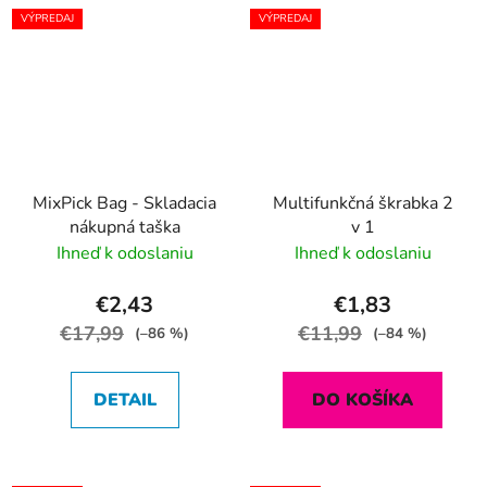
VÝPREDAJ
VÝPREDAJ
MixPick Bag - Skladacia
Multifunkčná škrabka 2
nákupná taška
v 1
Ihneď k odoslaniu
Ihneď k odoslaniu
€2,43
€1,83
€17,99
€11,99
(–86 %)
(–84 %)
DETAIL
DO KOŠÍKA