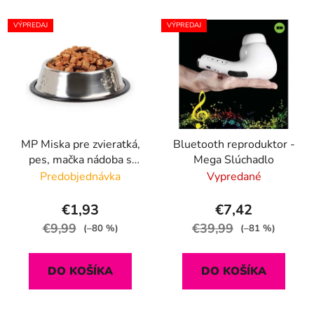
VÝPREDAJ
VÝPREDAJ
MP Miska pre zvieratká,
Bluetooth reproduktor -
pes, mačka nádoba s
Mega Slúchadlo
obsahom 1,3 L -
Predobjednávka
Vypredané
nerezová, protišmyková
€1,93
€7,42
€9,99
€39,99
(–80 %)
(–81 %)
DO KOŠÍKA
DO KOŠÍKA