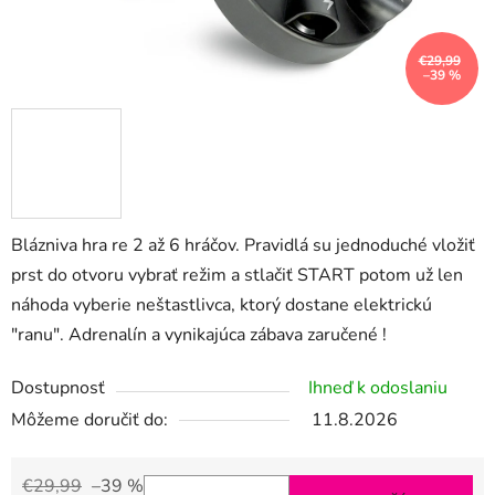
€29,99
–39 %
Blázniva hra re 2 až 6 hráčov. Pravidlá su jednoduché vložiť
prst do otvoru vybrať režim a stlačiť START potom už len
náhoda vyberie neštastlivca, ktorý dostane elektrickú
"ranu". Adrenalín a vynikajúca zábava zaručené !
Dostupnosť
Ihneď k odoslaniu
Môžeme doručiť do:
11.8.2026
€29,99
–39 %