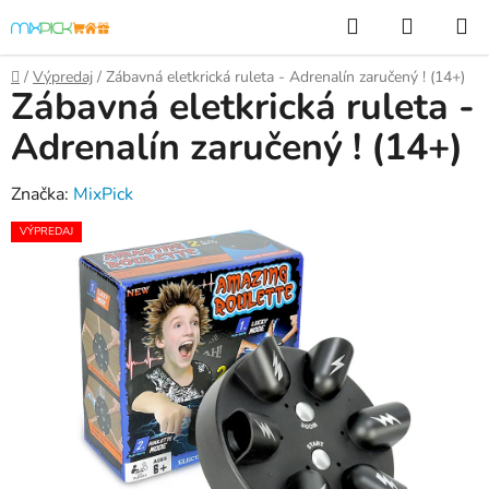
Prejsť
Hľadať
NÁKUP
na
KOŠÍK
obsah
Domov
/
Výpredaj
/
Zábavná eletkrická ruleta - Adrenalín zaručený ! (14+)
Zábavná eletkrická ruleta -
Adrenalín zaručený ! (14+)
Značka:
MixPick
VÝPREDAJ