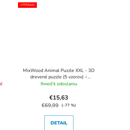
VÝPREDAJ
MixWood Animal Puzzle XXL - 3D
drevené puzzle (5 vzorov)
+
darčekové balenie
né
Ihneď k odoslaniu
€15,63
€69,99
(–77 %)
DETAIL