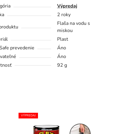
gória
Výpredaj
ka
2 roky
Flaša na vodu s
produktu
miskou
riál
Plast
Safe prevedenie
Áno
vateľné
Áno
tnosť
92 g
VÝPREDAJ