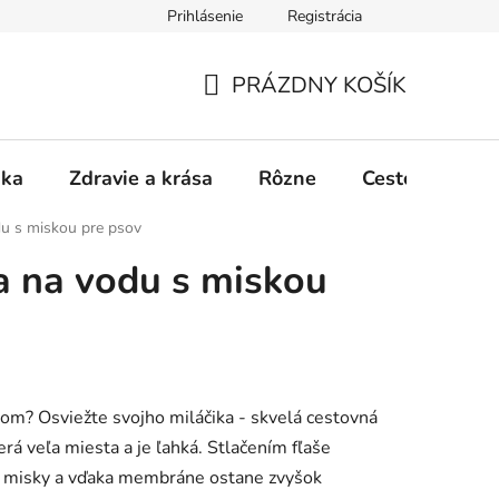
Prihlásenie
Registrácia
PRÁZDNY KOŠÍK
NÁKUPNÝ
KOŠÍK
ika
Zdravie a krása
Rôzne
Cestovanie
du s miskou pre psov
a na vodu s miskou
kom? Osviežte svojho miláčika - skvelá cestovná
rá veľa miesta a je ľahká. Stlačením fľaše
o misky a vďaka membráne ostane zvyšok