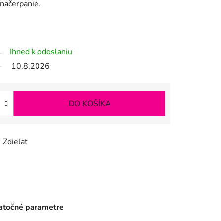
e načerpanie.
Ihneď k odoslaniu
10.8.2026
DO KOŠÍKA
Zdieľať
točné parametre