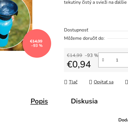
tekutiny čistý a svieži na ďalši
Dostupnosť
Môžeme doručiť do:
€14,99
–93 %
€14,99
–93 %
€0,94
Jednotková cena:
Tlač
Opýtať sa
Popis
Diskusia
Doda