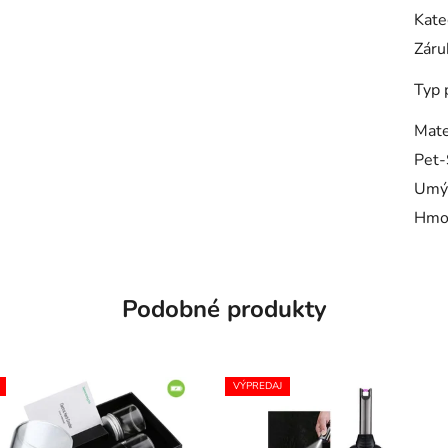
Kate
Záru
Typ 
Mate
Pet-
Umý
Hmo
Podobné produkty
VÝPREDAJ