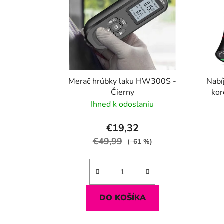
Merač hrúbky laku HW300S -
Nabí
Čierny
kor
Ihneď k odoslaniu
€19,32
€49,99
(–61 %)
DO KOŠÍKA