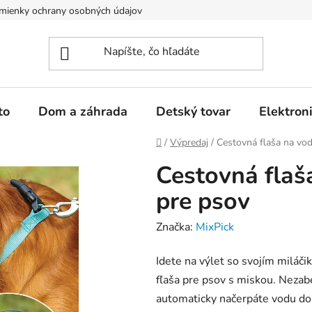
mienky ochrany osobných údajov
Kontakty
to
Dom a záhrada
Detský tovar
Elektron
Domov
/
Výpredaj
/
Cestovná flaša na vo
Cestovná flaš
pre psov
Značka:
MixPick
Idete na výlet so svojím miláči
fľaša pre psov s miskou. Nezabe
automaticky načerpáte vodu d