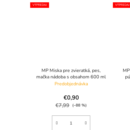
VÝPREDAJ
VÝPREDAJ
MP Miska pre zvieratká, pes,
MP 
mačka nádoba s obsahom 600 ml
pú
Predobjednávka
€0,90
€7,99
(–88 %)