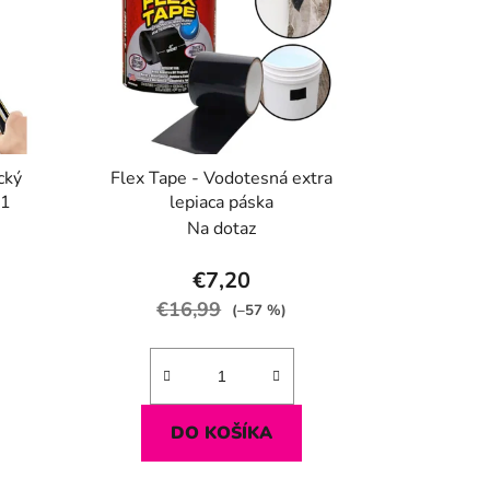
cký
Flex Tape - Vodotesná extra
v1
lepiaca páska
Na dotaz
€7,20
€16,99
(–57 %)
DO KOŠÍKA