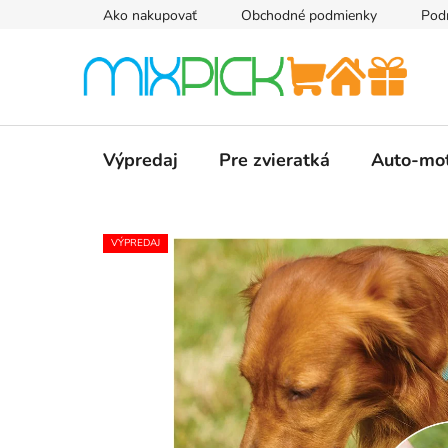
Prejsť
Ako nakupovať
Obchodné podmienky
Pod
na
obsah
Výpredaj
Pre zvieratká
Auto-mo
VÝPREDAJ