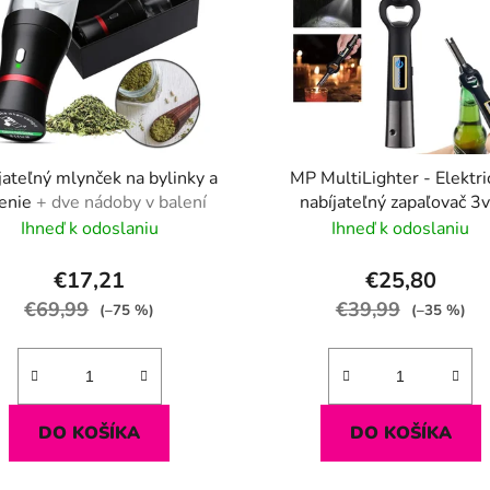
jateľný mlynček na bylinky a
MP MultiLighter - Elektri
enie
+ dve nádoby v balení
nabíjateľný zapaľovač 3
Ihneď k odoslaniu
Ihneď k odoslaniu
€17,21
€25,80
€69,99
€39,99
(–75 %)
(–35 %)
DO KOŠÍKA
DO KOŠÍKA