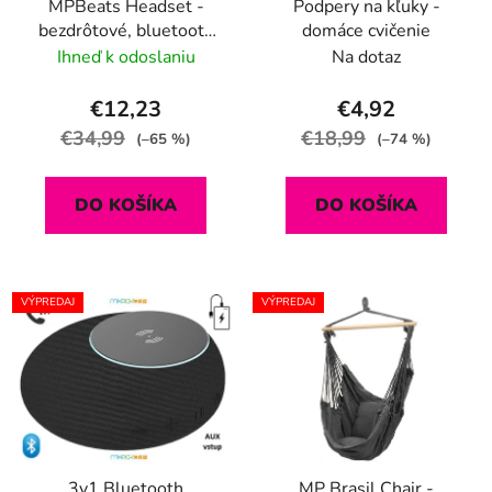
MPBeats Headset -
Podpery na kľuky -
bezdrôtové, bluetooth
domáce cvičenie
slúchadlá s digitálnym
Ihneď k odoslaniu
Na dotaz
ukazovateľom stavu
nabitia
€12,23
€4,92
€34,99
€18,99
(–65 %)
(–74 %)
DO KOŠÍKA
DO KOŠÍKA
VÝPREDAJ
VÝPREDAJ
3v1 Bluetooth
MP Brasil Chair -