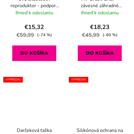
reproduktor - podpora
závesné záhradné
pre hovory, aux,
kreslo
Ihneď k odoslaniu
Ihneď k odoslaniu
bezdrôtové nabíjanie
€15,32
€18,23
€59,99
€45,99
(–74 %)
(–60 %)
DO KOŠÍKA
DO KOŠÍKA
VÝPREDAJ
VÝPREDAJ
Darčeková taška
Silikónová ochrana na