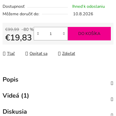
Dostupnosť
Ihneď k odoslaniu
Môžeme doručiť do:
10.8.2026
€99,99
–80 %
DO KOŠÍKA
€19,83
Jednotková cena:
Tlač
Opýtať sa
Zdieľať
Popis
Videá (1)
Diskusia