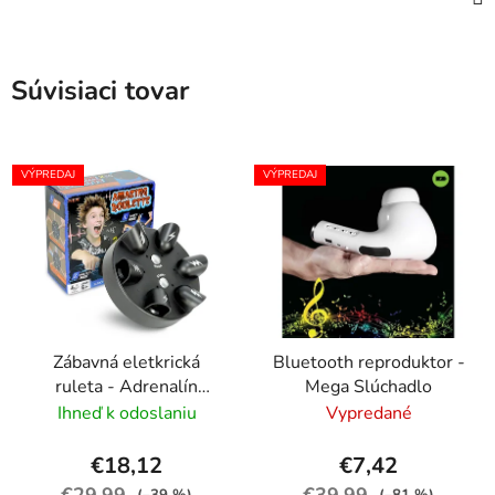
Súvisiaci tovar
VÝPREDAJ
VÝPREDAJ
Zábavná eletkrická
Bluetooth reproduktor -
ruleta - Adrenalín
Mega Slúchadlo
zaručený ! (14+)
Ihneď k odoslaniu
Vypredané
€18,12
€7,42
€29,99
€39,99