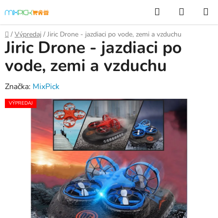
Prejsť
Hľadať
NÁKUP
na
KOŠÍK
obsah
Domov
/
Výpredaj
/
Jiric Drone - jazdiaci po vode, zemi a vzduchu
Jiric Drone - jazdiaci po
vode, zemi a vzduchu
Značka:
MixPick
VÝPREDAJ