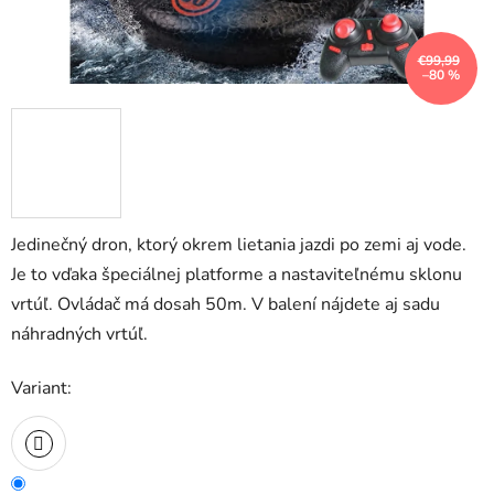
€99,99
–80 %
Jedinečný dron, ktorý okrem lietania jazdi po zemi aj vode.
Je to vďaka špeciálnej platforme a nastaviteľnému sklonu
vrtúľ. Ovládač má dosah 50m. V balení nájdete aj sadu
náhradných vrtúľ.
Variant: