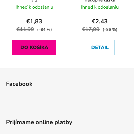
v 1
nákupná taška
Ihneď k odoslaniu
Ihneď k odoslaniu
€1,83
€2,43
€11,99
€17,99
(–84 %)
(–86 %)
DO KOŠÍKA
DETAIL
Z
á
Facebook
p
ä
t
i
e
Prijímame online platby