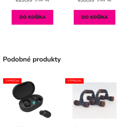
(–39 %)
(–81 %)
DO KOŠÍKA
DO KOŠÍKA
Podobné produkty
VÝPREDAJ
VÝPREDAJ