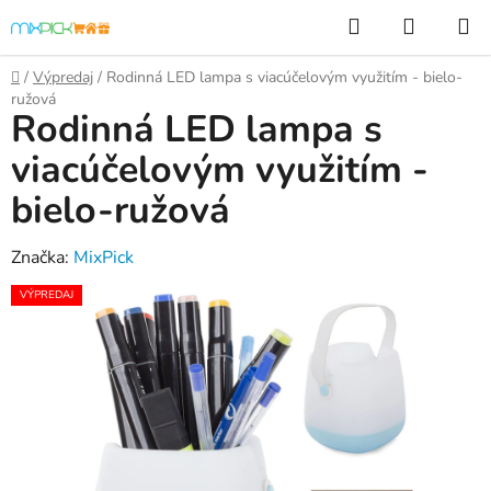
Prejsť
Hľadať
NÁKUP
na
KOŠÍK
obsah
Domov
/
Výpredaj
/
Rodinná LED lampa s viacúčelovým využitím - bielo-
ružová
Rodinná LED lampa s
viacúčelovým využitím -
bielo-ružová
Značka:
MixPick
VÝPREDAJ