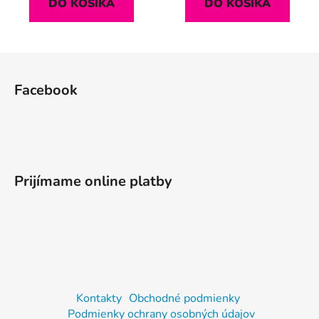
DO KOŠÍKA
DO KOŠÍKA
Z
á
Facebook
p
ä
t
i
e
Prijímame online platby
Kontakty
Obchodné podmienky
Podmienky ochrany osobných údajov