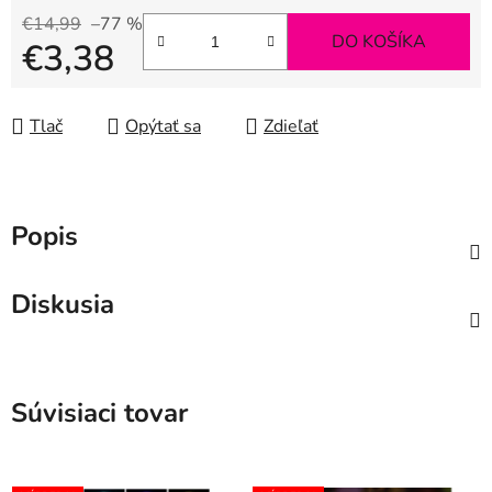
€14,99
–77 %
DO KOŠÍKA
€3,38
Jednotková cena:
Tlač
Opýtať sa
Zdieľať
Popis
Diskusia
Súvisiaci tovar