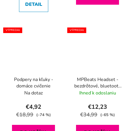
DETAIL
VÝPREDAJ
VÝPREDAJ
Podpery na kľuky -
MPBeats Headset -
domáce cvičenie
bezdrôtové, bluetooth
slúchadlá s digitálnym
Na dotaz
Ihneď k odoslaniu
ukazovateľom stavu
nabitia
€4,92
€12,23
€18,99
€34,99
(–74 %)
(–65 %)