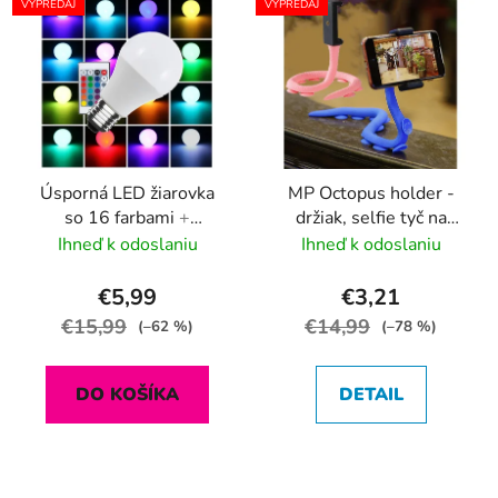
VÝPREDAJ
VÝPREDAJ
Úsporná LED žiarovka
MP Octopus holder -
so 16 farbami
+
držiak, selfie tyč na
diaľkový ovládač
telefón, chapadlo
Ihneď k odoslaniu
Ihneď k odoslaniu
€5,99
€3,21
€15,99
€14,99
(–62 %)
(–78 %)
DO KOŠÍKA
DETAIL