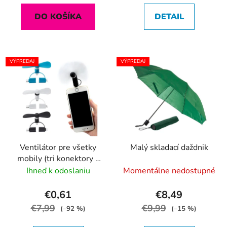
DO KOŠÍKA
DETAIL
VÝPREDAJ
VÝPREDAJ
Ventilátor pre všetky
Malý skladací daždnik
mobily (tri konektory v
balení)
Ihneď k odoslaniu
Momentálne nedostupné
€0,61
€8,49
€7,99
€9,99
(–92 %)
(–15 %)