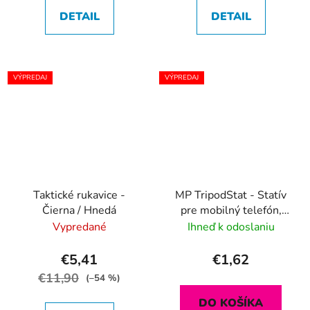
DETAIL
DETAIL
VÝPREDAJ
VÝPREDAJ
Taktické rukavice -
MP TripodStat - Statív
Čierna / Hnedá
pre mobilný telefón,
fotoaparát ( čierny )
Vypredané
Ihneď k odoslaniu
€5,41
€1,62
€11,90
(–54 %)
DO KOŠÍKA