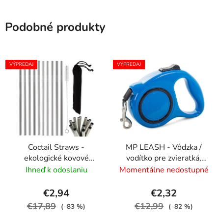
Podobné produkty
VÝPREDAJ
VÝPREDAJ
Coctail Straws -
MP LEASH - Vôdzka /
ekologické kovové
vodítko pre zvieratká,
slamky 10 ks s kefkou
dĺžka 5m, nosnosť 15kg
Ihneď k odoslaniu
Momentálne nedostupné
na čistenie, nerezové
+
vrecúško
€2,94
€2,32
€17,89
€12,99
(–83 %)
(–82 %)