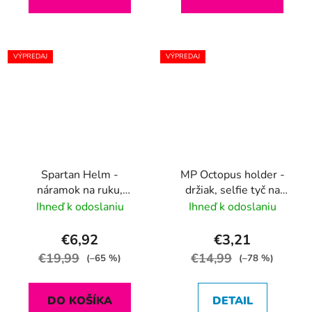
VÝPREDAJ
VÝPREDAJ
Spartan Helm -
MP Octopus holder -
náramok na ruku,
držiak, selfie tyč na
červený
telefón, chapadlo
Ihneď k odoslaniu
Ihneď k odoslaniu
€6,92
€3,21
€19,99
€14,99
(–65 %)
(–78 %)
DO KOŠÍKA
DETAIL