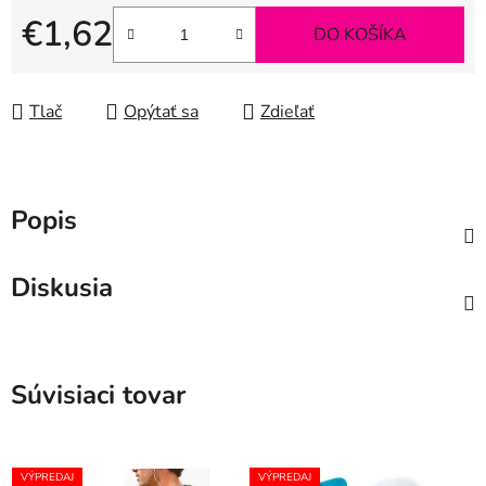
€1,62
DO KOŠÍKA
Jednotková cena:
Tlač
Opýtať sa
Zdieľať
Popis
Diskusia
Súvisiaci tovar
VÝPREDAJ
VÝPREDAJ