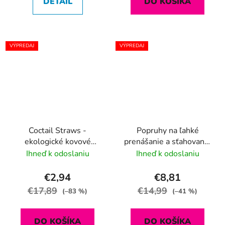
DETAIL
DO KOŠÍKA
VÝPREDAJ
VÝPREDAJ
Coctail Straws -
Popruhy na ľahké
ekologické kovové
prenášanie a sťahovanie
slamky 10 ks s kefkou
2ks
Ihneď k odoslaniu
Ihneď k odoslaniu
na čistenie, nerezové
+
vrecúško
€2,94
€8,81
€17,89
€14,99
(–83 %)
(–41 %)
DO KOŠÍKA
DO KOŠÍKA