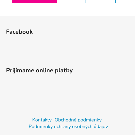
Z
á
Facebook
p
ä
t
i
e
Prijímame online platby
Kontakty
Obchodné podmienky
Podmienky ochrany osobných údajov