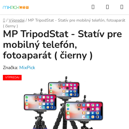
Prejsť
Hľadať
NÁKUP
na
KOŠÍK
obsah
Domov
/
Výpredaj
/
MP TripodStat - Statív pre mobilný telefón, fotoaparát
( čierny )
MP TripodStat - Statív pre
mobilný telefón,
fotoaparát ( čierny )
Značka:
MixPick
VÝPREDAJ