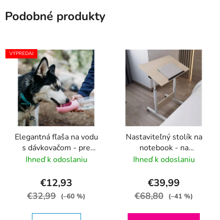
Podobné produkty
VÝPREDAJ
Elegantná fľaša na vodu
Nastaviteľný stolík na
s dávkovačom - pre
notebook - na
psov a mačky (400ml)
kolieskach
Ihneď k odoslaniu
Ihneď k odoslaniu
€12,93
€39,99
€32,99
€68,80
(–60 %)
(–41 %)