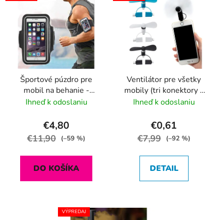
Športové púzdro pre
Ventilátor pre všetky
mobil na behanie -
mobily (tri konektory v
univerzálne
balení)
Ihneď k odoslaniu
Ihneď k odoslaniu
€4,80
€0,61
€11,90
€7,99
(–59 %)
(–92 %)
DO KOŠÍKA
DETAIL
VÝPREDAJ