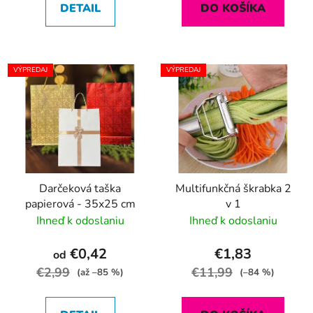
DETAIL
DO KOŠÍKA
VÝPREDAJ
VÝPREDAJ
Darčeková taška
Multifunkčná škrabka 2
papierová - 35x25 cm
v 1
Ihneď k odoslaniu
Ihneď k odoslaniu
€0,42
€1,83
od
€2,99
€11,99
(až –85 %)
(–84 %)