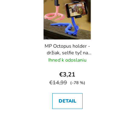
MP Octopus holder -
držiak, selfie tyč na
telefón, chapadlo
Ihneď k odoslaniu
€3,21
€14,99
(–78 %)
DETAIL