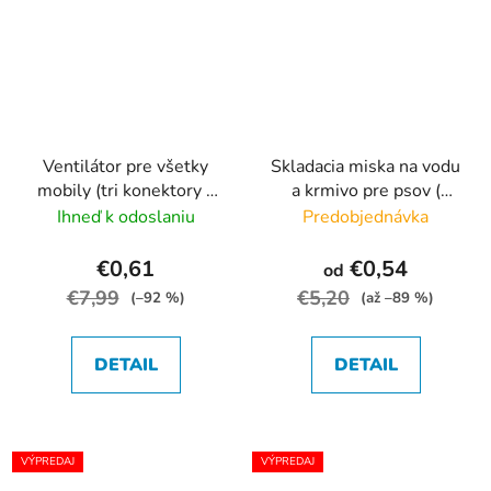
Ventilátor pre všetky
Skladacia miska na vodu
mobily (tri konektory v
a krmivo pre psov (
balení)
300ml a 800ml )
s
Ihneď k odoslaniu
Predobjednávka
karabinou
€0,61
€0,54
od
€7,99
€5,20
(–92 %)
(až –89 %)
DETAIL
DETAIL
VÝPREDAJ
VÝPREDAJ