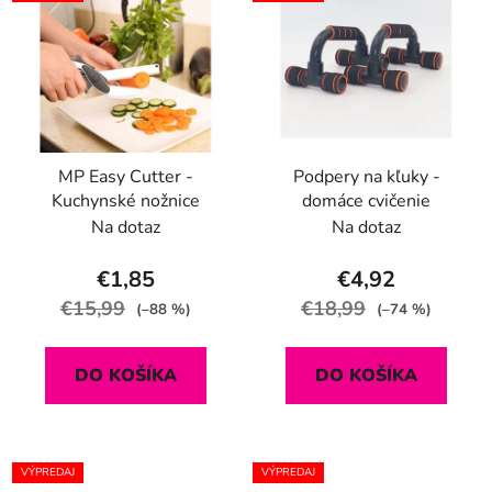
MP Easy Cutter -
Podpery na kľuky -
Kuchynské nožnice
domáce cvičenie
Na dotaz
Na dotaz
€1,85
€4,92
€15,99
€18,99
(–88 %)
(–74 %)
DO KOŠÍKA
DO KOŠÍKA
VÝPREDAJ
VÝPREDAJ