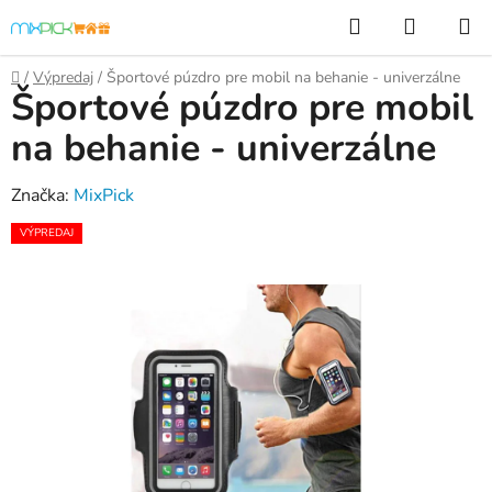
Prejsť
Hľadať
NÁKUP
na
KOŠÍK
obsah
Domov
/
Výpredaj
/
Športové púzdro pre mobil na behanie - univerzálne
Športové púzdro pre mobil
na behanie - univerzálne
Značka:
MixPick
VÝPREDAJ