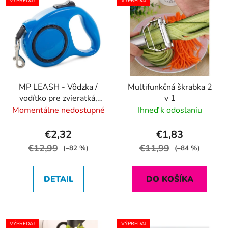
VÝPREDAJ
VÝPREDAJ
MP LEASH - Vôdzka /
Multifunkčná škrabka 2
vodítko pre zvieratká,
v 1
dĺžka 5m, nosnosť 15kg
Momentálne nedostupné
Ihneď k odoslaniu
€2,32
€1,83
€12,99
€11,99
(–82 %)
(–84 %)
DETAIL
DO KOŠÍKA
VÝPREDAJ
VÝPREDAJ