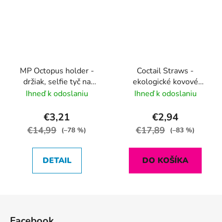
MP Octopus holder -
Coctail Straws -
držiak, selfie tyč na
ekologické kovové
telefón, chapadlo
slamky 10 ks s kefkou
Ihneď k odoslaniu
Ihneď k odoslaniu
na čistenie, nerezové
+
vrecúško
€3,21
€2,94
€14,99
€17,89
(–78 %)
(–83 %)
DETAIL
DO KOŠÍKA
Z
á
Facebook