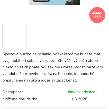
€11,90
–59 %
Športové púzdro na behanie,
vďaka ktorému budete mať
svoj
mobil pri sebe a v bezpečí. Ste vášnivý bežci alebo
niekto z Vašich priateľov? Tak mu urobte radosť darčekom
v podobe športového púzdra na behanie. Jednoduché
pripevnenie na ruku a môže sa začať behať.
Dostupnosť
Ihneď k odoslaniu
Môžeme doručiť do:
11.8.2026