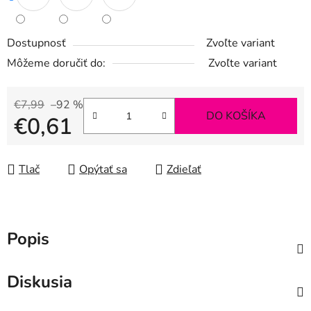
Dostupnosť
Zvoľte variant
Môžeme doručiť do:
Zvoľte variant
€7,99
–92 %
DO KOŠÍKA
€0,61
Jednotková cena:
Tlač
Opýtať sa
Zdieľať
Popis
Diskusia