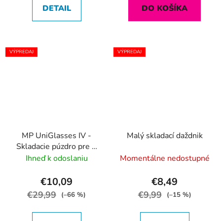
DETAIL
DO KOŠÍKA
VÝPREDAJ
VÝPREDAJ
MP UniGlasses IV -
Malý skladací daždnik
Skladacie púzdro pre 4
kusy okuliarov
Ihneď k odoslaniu
Momentálne nedostupné
€10,09
€8,49
€29,99
€9,99
(–66 %)
(–15 %)