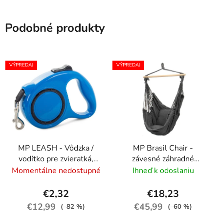
Podobné produkty
VÝPREDAJ
VÝPREDAJ
MP LEASH - Vôdzka /
MP Brasil Chair -
vodítko pre zvieratká,
závesné záhradné
dĺžka 5m, nosnosť 15kg
kreslo
Momentálne nedostupné
Ihneď k odoslaniu
€2,32
€18,23
€12,99
€45,99
(–82 %)
(–60 %)