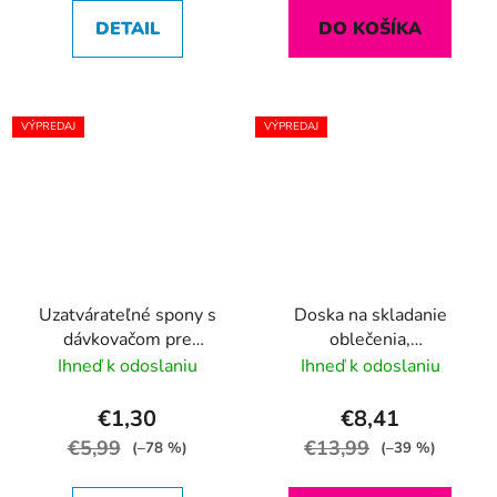
DETAIL
DO KOŠÍKA
VÝPREDAJ
VÝPREDAJ
Uzatvárateľné spony s
Doska na skladanie
dávkovačom pre
oblečenia,
potraviny
rýchloskladanie
Ihneď k odoslaniu
Ihneď k odoslaniu
€1,30
€8,41
€5,99
€13,99
(–78 %)
(–39 %)