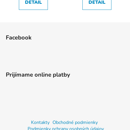
DETAIL
DETAIL
Z
á
Facebook
p
ä
t
i
e
Prijímame online platby
Kontakty
Obchodné podmienky
Podmienky ochrany osobných údajov