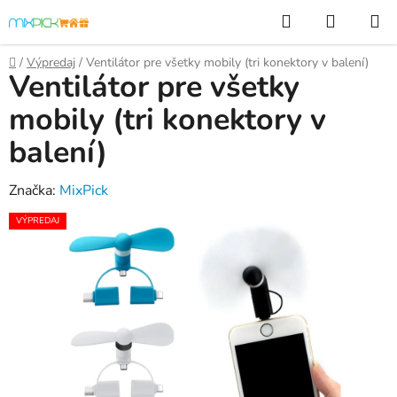
Prejsť
Hľadať
NÁKUP
na
KOŠÍK
obsah
Domov
/
Výpredaj
/
Ventilátor pre všetky mobily (tri konektory v balení)
Ventilátor pre všetky
mobily (tri konektory v
balení)
Značka:
MixPick
VÝPREDAJ