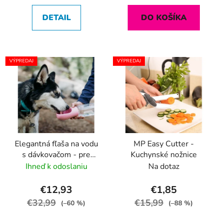
DETAIL
DO KOŠÍKA
VÝPREDAJ
VÝPREDAJ
Elegantná fľaša na vodu
MP Easy Cutter -
s dávkovačom - pre
Kuchynské nožnice
psov a mačky (400ml)
Ihneď k odoslaniu
Na dotaz
€12,93
€1,85
€32,99
€15,99
(–60 %)
(–88 %)