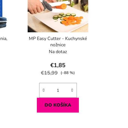
nia,
MP Easy Cutter - Kuchynské
nožnice
Na dotaz
€1,85
€15,99
(–88 %)
DO KOŠÍKA