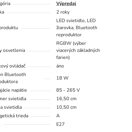
gória
Výpredaj
ka
2 roky
LED svietidlo, LED
produktu
žiarovka, Bluetooth
reproduktor
RGBW (výber
y osvetlenia
viacerých základných
farien)
kový ovládač
áno
n Bluetooth
18 W
oduktora
jácie napätie
85 - 265 V
mer svietidla
16,50 cm
a svietidla
10,50 cm
getická trieda
A
t
E27