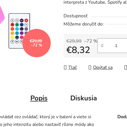
interpreta z Youtube, Spotify a
Dostupnosť
Môžeme doručiť do:
€29,99
–72 %
€29,99
–72 %
€8,32
Jednotková cena:
Tlač
Opýtať sa
Popis
Diskusia
ádať cez ovládač, ktorý je v balení a viete si
Doda
o jeho intenzitu alebo nastaviť rôzne módy ako