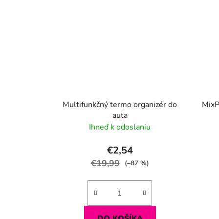
Multifunkčný termo organizér do
MixP
auta
Ihneď k odoslaniu
€2,54
€19,99
(–87 %)
DO KOŠÍKA