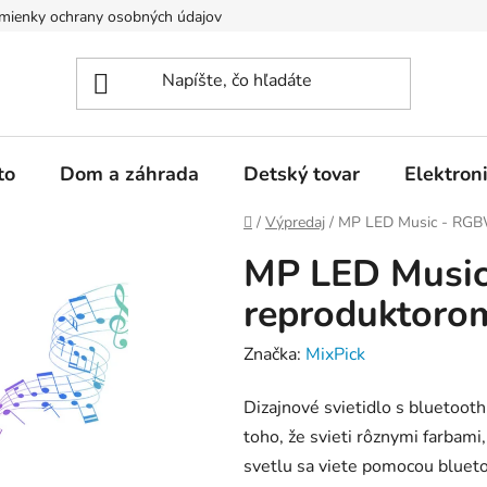
mienky ochrany osobných údajov
Kontakty
to
Dom a záhrada
Detský tovar
Elektron
Domov
/
Výpredaj
/
MP LED Music - RGBW
MP LED Music
reproduktoro
Značka:
MixPick
Dizajnové svietidlo s bluetoot
toho, že svieti rôznymi farbami
svetlu sa viete pomocou bluet