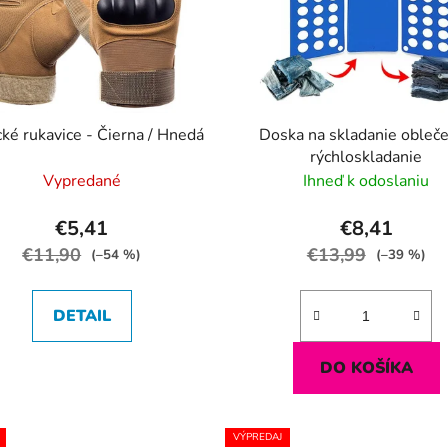
cké rukavice - Čierna / Hnedá
Doska na skladanie obleče
rýchloskladanie
Vypredané
Ihneď k odoslaniu
€5,41
€8,41
€11,90
€13,99
(–54 %)
(–39 %)
DETAIL
DO KOŠÍKA
VÝPREDAJ