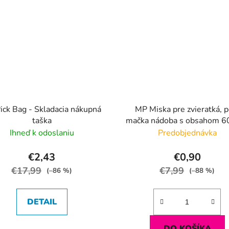
ick Bag - Skladacia nákupná
MP Miska pre zvieratká, p
taška
mačka nádoba s obsahom 6
Ihneď k odoslaniu
Predobjednávka
€2,43
€0,90
€17,99
€7,99
(–86 %)
(–88 %)
DETAIL
DO KOŠÍKA