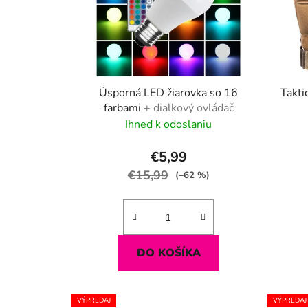
Úsporná LED žiarovka so 16
Takti
farbami
+ diaľkový ovládač
Ihneď k odoslaniu
€5,99
€15,99
(–62 %)
DO KOŠÍKA
VÝPREDAJ
VÝPREDAJ