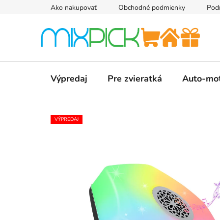
Prejsť
Ako nakupovať
Obchodné podmienky
Pod
na
obsah
Výpredaj
Pre zvieratká
Auto-mo
VÝPREDAJ