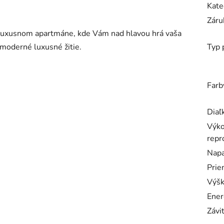
Kate
Záru
v luxusnom apartmáne, kde Vám nad hlavou hrá vaša
 moderné luxusné žitie.
Typ 
Farb
Diaľ
Výko
repr
Napa
Prie
Výšk
Ener
Závi