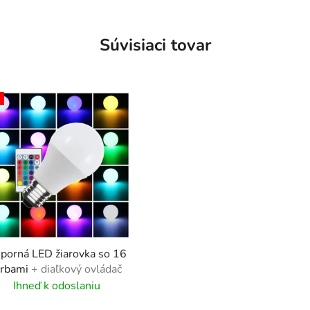
Súvisiaci tovar
porná LED žiarovka so 16
arbami
+ diaľkový ovládač
Ihneď k odoslaniu