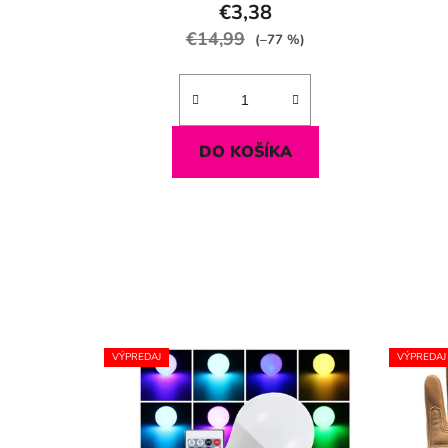
€3,38
€14,99
(–77 %)
DO KOŠÍKA
VÝPREDAJ
VÝPREDAJ