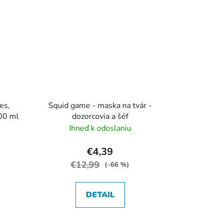
es,
Squid game - maska na tvár -
00 ml
dozorcovia a šéf
Ihneď k odoslaniu
€4,39
€12,99
(–66 %)
DETAIL