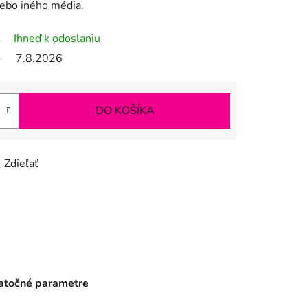
lebo iného média.
Ihneď k odoslaniu
7.8.2026
DO KOŠÍKA
Zdieľať
točné parametre