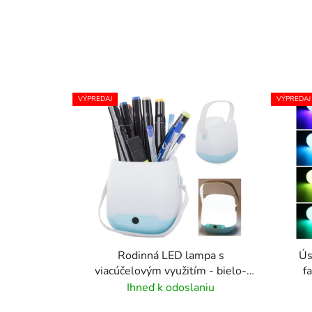
VÝPREDAJ
VÝPREDAJ
Rodinná LED lampa s
Ús
viacúčelovým využitím - bielo-
f
ružová
Ihneď k odoslaniu