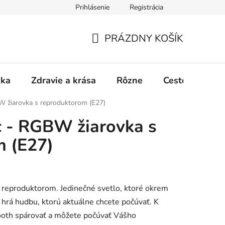
Prihlásenie
Registrácia
PRÁZDNY KOŠÍK
NÁKUPNÝ
KOŠÍK
ika
Zdravie a krása
Rôzne
Cestovanie
 žiarovka s reproduktorom (E27)
 - RGBW žiarovka s
m (E27)
h reproduktorom. Jedinečné svetlo, ktoré okrem
, hrá hudbu, ktorú aktuálne chcete počúvať. K
ooth spárovať a môžete počúvať Vášho